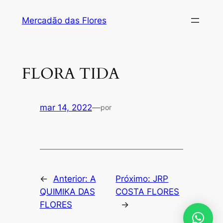
Pular
Mercadão das Flores
para
o
conteúdo
FLORA TIDA
mar 14, 2022
—
por
←
Anterior:
A
Próximo:
JRP
QUIMIKA DAS
COSTA FLORES
FLORES
→