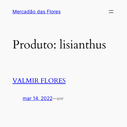
Pular
Mercadão das Flores
para
o
conteúdo
Produto:
lisianthus
VALMIR FLORES
mar 14, 2022
—
por